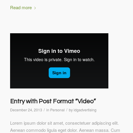
Read more
Entry with Post Format “Video”
/
/
December 24, 2013
in
Personal
by
idgadvertising
Lorem ipsum dolor sit amet, consectetuer adipiscing elit.
Aenean commodo ligula eget dolor. Aenean massa. Cum