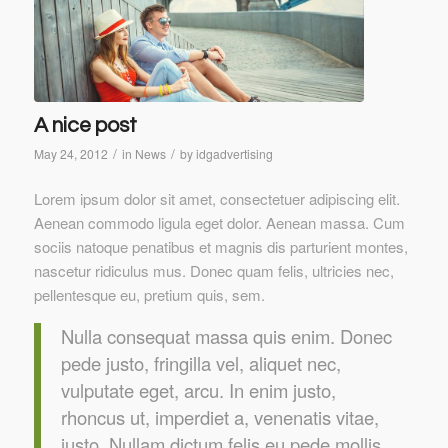
A nice post
/
/
May 24, 2012
in
News
by
idgadvertising
Lorem ipsum dolor sit amet, consectetuer adipiscing elit.
Aenean commodo ligula eget dolor. Aenean massa. Cum
sociis natoque penatibus et magnis dis parturient montes,
nascetur ridiculus mus. Donec quam felis, ultricies nec,
pellentesque eu, pretium quis, sem.
Nulla consequat massa quis enim. Donec
pede justo, fringilla vel, aliquet nec,
vulputate eget, arcu. In enim justo,
rhoncus ut, imperdiet a, venenatis vitae,
justo. Nullam dictum felis eu pede mollis