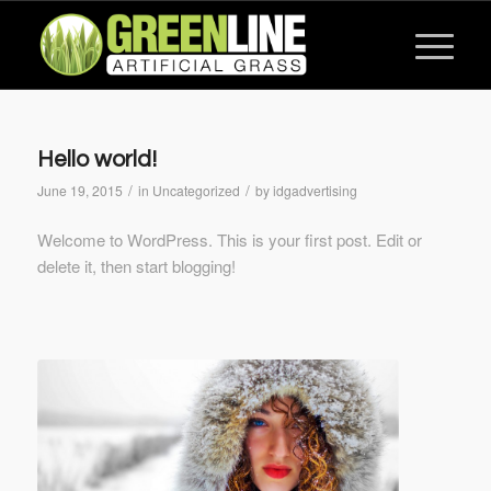
Hello world!
/
/
June 19, 2015
in
Uncategorized
by
idgadvertising
Welcome to WordPress. This is your first post. Edit or
delete it, then start blogging!